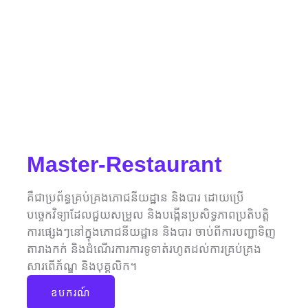
Master-Restaurant
គឺជាប្រព័ន្ធគ្រប់គ្រងភោជនីយដ្ឋាន និងបារ ដោយប្រើ
បច្ចេកវិទ្យាដែលជួយសម្រួល និងបង្កើនប្រសិទ្ធភាពប្រតិបត្តិ
ការផ្សេងៗនៅក្នុងភោជនីយដ្ឋាន និងបារ ចាប់ពីការបញ្ជាទិញ
តារាងកក់ និងដំណើរការការទូទាត់រហូតដល់ការគ្រប់គ្រង
សារពើភ័ណ្ឌ និងបុគ្គលិក។
ឧបករណ៍